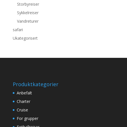
Storbyreiser
Sykkelreiser
Vandreturer
safari
Ukategorisert
Produktkategorier
Anbefalt
Charter
Cruise
For grupper
Fotballreiser