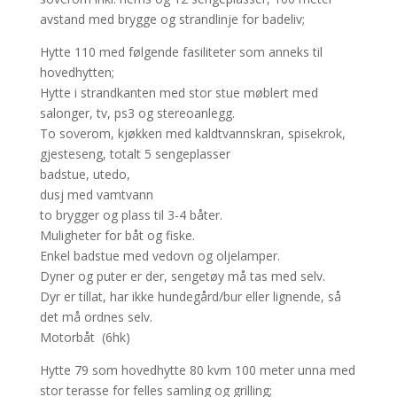
avstand med brygge og strandlinje for badeliv;
Hytte 110 med følgende fasiliteter som anneks til
hovedhytten;
Hytte i strandkanten med stor stue møblert med
salonger, tv, ps3 og stereoanlegg.
To soverom, kjøkken med kaldtvannskran, spisekrok,
gjesteseng, totalt 5 sengeplasser
badstue, utedo,
dusj med vamtvann
to brygger og plass til 3-4 båter.
Muligheter for båt og fiske.
Enkel badstue med vedovn og oljelamper.
Dyner og puter er der, sengetøy må tas med selv.
Dyr er tillat, har ikke hundegård/bur eller lignende, så
det må ordnes selv.
Motorbåt (6hk)
Hytte 79 som hovedhytte 80 kvm 100 meter unna med
stor terasse for felles samling og grilling;