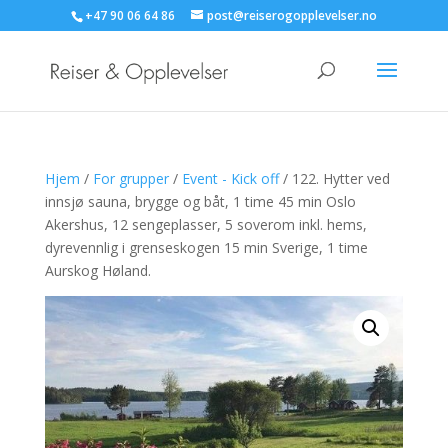
+47 90 06 64 86
post@reiserogopplevelser.no
Hjem
/
For grupper
/
Event - Kick off
/ 122. Hytter ved
innsjø sauna, brygge og båt, 1 time 45 min Oslo
Akershus, 12 sengeplasser, 5 soverom inkl. hems,
dyrevennlig i grenseskogen 15 min Sverige, 1 time
Aurskog Høland.