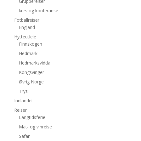
Gruppereiser
kurs og konferanse
Fotballreiser
England
Hytteutleie
Finnskogen
Hedmark
Hedmarksvidda
Kongsvinger
Øvrig Norge
Trysil
Innlandet
Reiser
Langtidsferie
Mat- og vinreise
Safari