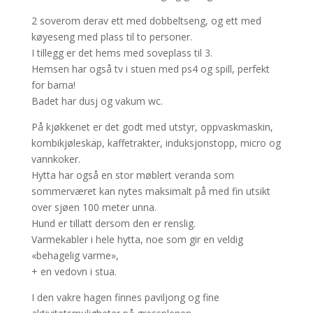
2 soverom derav ett med dobbeltseng, og ett med
køyeseng med plass til to personer.
I tillegg er det hems med soveplass til 3.
Hemsen har også tv i stuen med ps4 og spill, perfekt
for barna!
Badet har dusj og vakum wc.
På kjøkkenet er det godt med utstyr, oppvaskmaskin,
kombikjøleskap, kaffetrakter, induksjonstopp, micro og
vannkoker.
Hytta har også en stor møblert veranda som
sommerværet kan nytes maksimalt på med fin utsikt
over sjøen 100 meter unna.
Hund er tillatt dersom den er renslig.
Varmekabler i hele hytta, noe som gir en veldig
«behagelig varme»,
+ en vedovn i stua.
I den vakre hagen finnes paviljong og fine