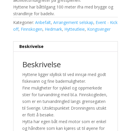
aktivitetsmuligheter på gressplenen.
Hyttene har båttilgang 100 meter ifra med brygge og
strandlinje for badeliv.
Kategorier:
Anbefalt
,
Arrangement selskap
,
Event - Kick
off
,
Finnskogen
,
Hedmark
,
Hytteutleie
,
Kongsvinger
Beskrivelse
Beskrivelse
Hyttene ligger idyllisk til ved innsjø med godt
fiskevann og fine bademuligheter.
Fine muligheter for sykkel og oppmerkede
stier for turvandring med bl.a. Finnskogleden,
som er en turvandringled langs grensegaten
til Sverige. Utsiktspunktet Dronningens utsikt
er flott å besøke.
Hytta har egen båt med motor som er enkel
og håndtere som kan kjøres ut til øyene for