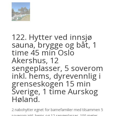
122. Hytter ved innsjø
sauna, brygge og båt, 1
time 45 min Oslo
Akershus, 12
sengeplasser, 5 soverom
inkl. hems, dyrevennlig i
grenseskogen 15 min
Sverige, 1 time Aurskog
Høland.
2 nabohytter egnet for barnefamilier med tilsammen 5
soverom inkl. hems og 12 sengeplasser, 100 meter