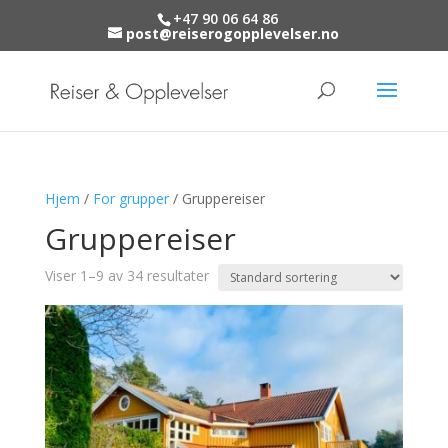
+47 90 06 64 86
post@reiserogopplevelser.no
Hjem
/
For grupper
/ Gruppereiser
Gruppereiser
Viser 1–9 av 34 resultater