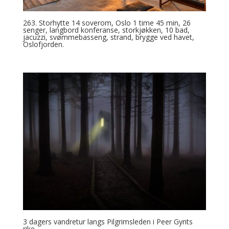
263. Storhytte 14 soverom, Oslo 1 time 45 min, 26
senger, langbord konferanse, storkjøkken, 10 bad,
jacuzzi, svømmebasseng, strand, brygge ved havet,
Oslofjorden.
3 dagers vandretur langs Pilgrimsleden i Peer Gynts
rike