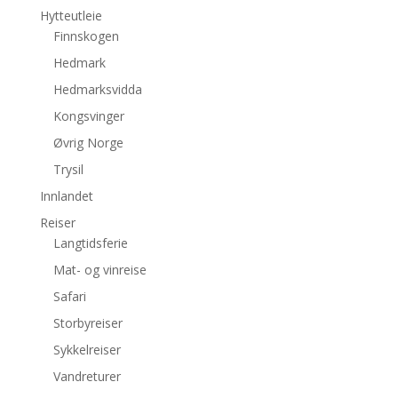
Hytteutleie
Finnskogen
Hedmark
Hedmarksvidda
Kongsvinger
Øvrig Norge
Trysil
Innlandet
Reiser
Langtidsferie
Mat- og vinreise
Safari
Storbyreiser
Sykkelreiser
Vandreturer