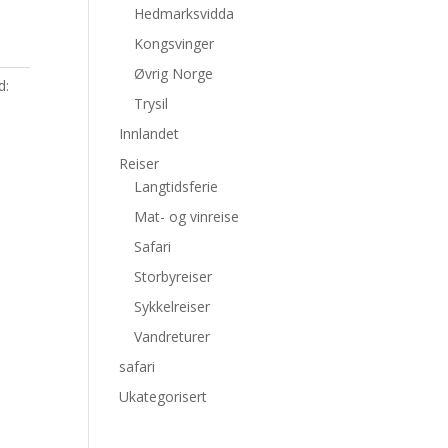
Hedmarksvidda
Kongsvinger
Øvrig Norge
d:
Trysil
Innlandet
Reiser
Langtidsferie
Mat- og vinreise
Safari
Storbyreiser
Sykkelreiser
Vandreturer
safari
Ukategorisert