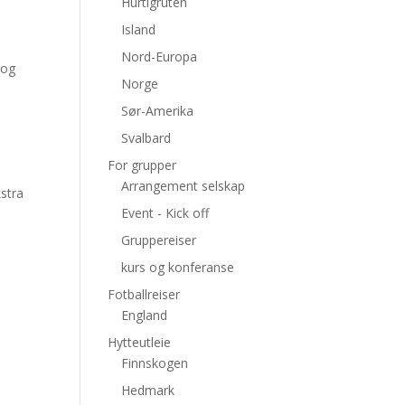
Hurtigruten
Island
Nord-Europa
 og
Norge
Sør-Amerika
Svalbard
For grupper
Arrangement selskap
stra
Event - Kick off
Gruppereiser
kurs og konferanse
Fotballreiser
England
Hytteutleie
Finnskogen
Hedmark