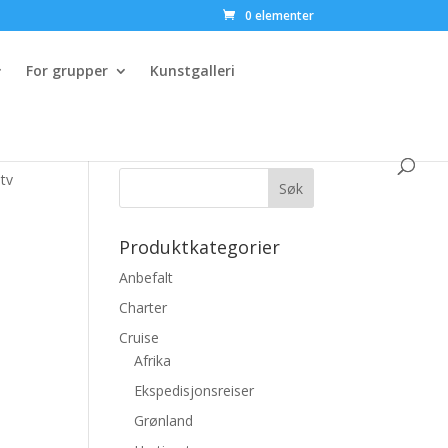
0 elementer
For grupper
Kunstgalleri
tv
Produktkategorier
Anbefalt
Charter
Cruise
Afrika
Ekspedisjonsreiser
g
Grønland