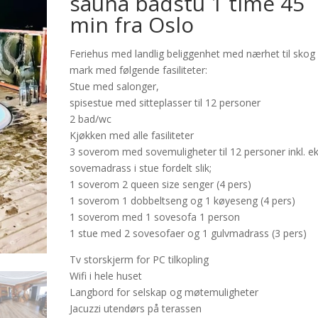
sauna badstu 1 time 45
min fra Oslo
Feriehus med landlig beliggenhet med nærhet til skog
mark med følgende fasiliteter:
Stue med salonger,
spisestue med sitteplasser til 12 personer
2 bad/wc
Kjøkken med alle fasiliteter
3 soverom med sovemuligheter til 12 personer inkl. ek
sovemadrass i stue fordelt slik;
1 soverom 2 queen size senger (4 pers)
1 soverom 1 dobbeltseng og 1 køyeseng (4 pers)
1 soverom med 1 sovesofa 1 person
1 stue med 2 sovesofaer og 1 gulvmadrass (3 pers)
Tv storskjerm for PC tilkopling
Wifi i hele huset
Langbord for selskap og møtemuligheter
Jacuzzi utendørs på terassen