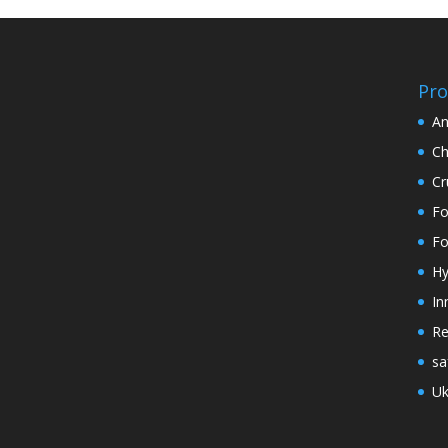
Pro
An
Ch
Cr
Fo
Fo
Hy
In
Re
sa
Uk