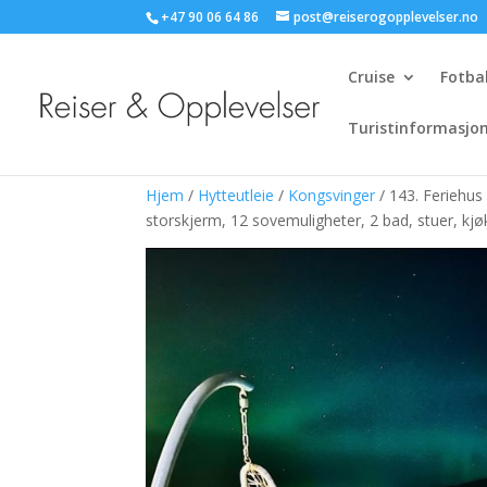
+47 90 06 64 86
post@reiserogopplevelser.no
Cruise
Fotbal
Turistinformasjo
Hjem
/
Hytteutleie
/
Kongsvinger
/ 143. Feriehus
storskjerm, 12 sovemuligheter, 2 bad, stuer, kj