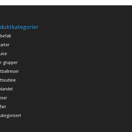
duktkategorier
befalt
arter
uise
r grupper
tballreiser
tteutleie
nlandet
iser
fari
ategorisert