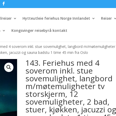
lreiser
Hytteutleie feriehus Norge Innlandet
Reiser
n
Kongsvinger reisebyrå kontakt
 med 4 soverom inkl. stue sovemulighet, langbord m/møtemuligheter 
økken, jacuzzi og sauna badstu 1 time 45 min fra Oslo
143. Feriehus med 4
soverom inkl. stue
sovemulighet, langbord
m/møtemuligheter tv
storskjerm, 12
sovemuligheter, 2 bad,
stuer, kjøkken, jacuzzi o