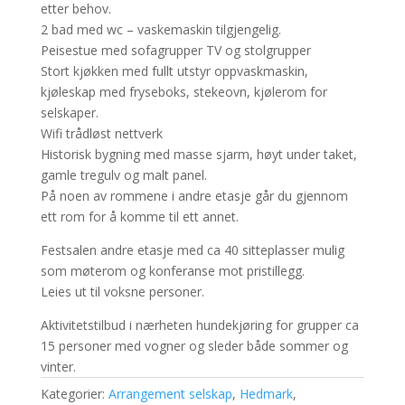
etter behov.
2 bad med wc – vaskemaskin tilgjengelig.
Peisestue med sofagrupper TV og stolgrupper
Stort kjøkken med fullt utstyr oppvaskmaskin,
kjøleskap med fryseboks, stekeovn, kjølerom for
selskaper.
Wifi trådløst nettverk
Historisk bygning med masse sjarm, høyt under taket,
gamle tregulv og malt panel.
På noen av rommene i andre etasje går du gjennom
ett rom for å komme til ett annet.
Festsalen andre etasje med ca 40 sitteplasser mulig
som møterom og konferanse mot pristillegg.
Leies ut til voksne personer.
Aktivitetstilbud i nærheten hundekjøring for grupper ca
15 personer med vogner og sleder både sommer og
vinter.
Kategorier:
Arrangement selskap
,
Hedmark
,