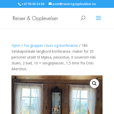
+47 90 06 64 86
post@reiserogopplevelser.no
Hjem
/
For grupper
/
kurs og konferanse
/ 180.
Selskapslokale langbord konferanse, møter for 35
personer utsikt til Mjøsa, peisestue, 6 soverom inkl.
stuen, 2 bad, 10 + sengeplasser, 1,5 time fra Oslo
Akershus.