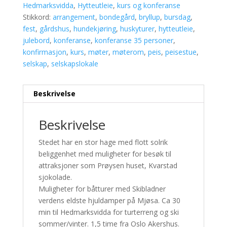
Hedmarksvidda
,
Hytteutleie
,
kurs og konferanse
Stikkord:
arrangement
,
bondegård
,
bryllup
,
bursdag
,
fest
,
gårdshus
,
hundekjøring
,
huskyturer
,
hytteutleie
,
julebord
,
konferanse
,
konferanse 35 personer
,
konfirmasjon
,
kurs
,
møter
,
møterom
,
peis
,
peisestue
,
selskap
,
selskapslokale
Beskrivelse
Beskrivelse
Stedet har en stor hage med flott solrik
beliggenhet med muligheter for besøk til
attraksjoner som Prøysen huset, Kvarstad
sjokolade.
Muligheter for båtturer med Skibladner
verdens eldste hjuldamper på Mjøsa. Ca 30
min til Hedmarksvidda for turterreng og ski
sommer/vinter. 1,5 time fra Oslo Akershus.