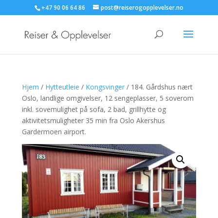
+47 90 06 64 86
post@reiserogopplevelser.no
Hjem
/
Hytteutleie
/
Kongsvinger
/ 184. Gårdshus nært
Oslo, landlige omgivelser, 12 sengeplasser, 5 soverom
inkl. sovemulighet på sofa, 2 bad, grillhytte og
aktivitetsmuligheter 35 min fra Oslo Akershus
Gardermoen airport.