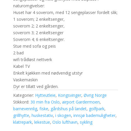
naturomgivelser:
Huset har 4 soverom, med 12 sengeplasser fordelt slik;
1 soverom; 2 enkeltsenger,
soverom 2; 2 enkeltsenger,
soverom 3; 2 enkeltsenger
Soverom 4; 6 enkeltsenger.
Stue med sofa og peis
2 bad
wifi trådløst nettverk
Kabel TV
Enkelt kjøkken med nødvendig utstyr
Vaskemaskin
Dyr er tillatt ved gården.
Kategorier:
Hytteutleie
,
Kongsvinger
,
Øvrig Norge
Stikkord:
30 min fra Oslo
,
airport Gardermoen
,
barnevennlig
,
fiske
,
gårdshus på landet
,
golfpark
,
grillhytte
,
huskestativ
,
i skogen
,
innsjø bademuligheter
,
klatrepark
,
lekestue
,
Oslo lufthavn
,
sykling