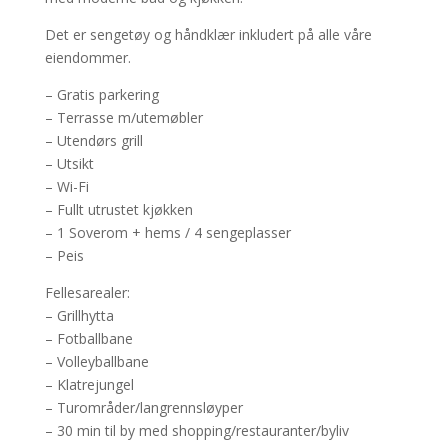
Det er sengetøy og håndklær inkludert på alle våre
eiendommer.
– Gratis parkering
– Terrasse m/utemøbler
– Utendørs grill
– Utsikt
– Wi-Fi
– Fullt utrustet kjøkken
– 1 Soverom + hems / 4 sengeplasser
– Peis
Fellesarealer:
– Grillhytta
– Fotballbane
– Volleyballbane
– Klatrejungel
– Turområder/langrennsløyper
– 30 min til by med shopping/restauranter/byliv