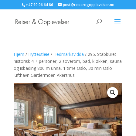
+47 90 06 64 86
post@reiserogopplevelser.no
Hjem
/
Hytteutleie
/
Hedmarksvidda
/ 295. Stabburet
historisk 4 + personer, 2 soverom, bad, kjøkken, sauna
og isbading 800 m unna, 1 time Oslo, 30 min Oslo
lufthavn Gardermoen Akershus