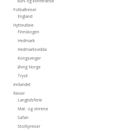
kurs og konferanse
Fotballreiser
England
Hytteutleie
Finnskogen
Hedmark
Hedmarksvidda
Kongsvinger
Øvrig Norge
Trysil
Innlandet
Reiser
Langtidsferie
Mat- og vinreise
Safari
Storbyreiser