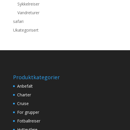
Sykkelreiser
Vandreturer
safari
Ukategorisert
Produktkategorier
Anbefalt
Charter
Cruise
For grupper
Fotballreiser
Hytteutleie