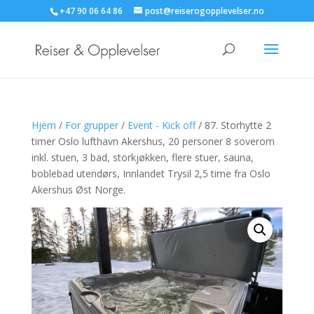
+47 90 06 64 86
post@reiserogopplevelser.no
Hjem
/
For grupper
/
Event - Kick off
/ 87. Storhytte 2
timer Oslo lufthavn Akershus, 20 personer 8 soverom
inkl. stuen, 3 bad, storkjøkken, flere stuer, sauna,
boblebad utendørs, Innlandet Trysil 2,5 time fra Oslo
Akershus Øst Norge.