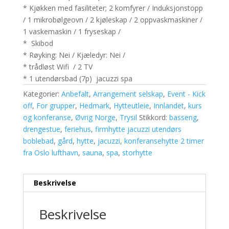
* Kjøkken med fasiliteter; 2 komfyrer / Induksjonstopp
/ 1 mikrobølgeovn / 2 kjøleskap / 2 oppvaskmaskiner /
1 vaskemaskin / 1 fryseskap /
* Skibod
* Røyking: Nei / Kjæledyr: Nei /
* trådløst Wifi / 2 TV
* 1 utendørsbad (7p) jacuzzi spa
Kategorier:
Anbefalt
,
Arrangement selskap
,
Event - Kick
off
,
For grupper
,
Hedmark
,
Hytteutleie
,
Innlandet
,
kurs
og konferanse
,
Øvrig Norge
,
Trysil
Stikkord:
basseng
,
drengestue
,
feriehus
,
firmhytte jacuzzi utendørs
boblebad
,
gård
,
hytte
,
jacuzzi
,
konferansehytte 2 timer
fra Oslo lufthavn
,
sauna
,
spa
,
storhytte
Beskrivelse
Beskrivelse