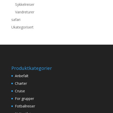
Sykkelreiser
Vandreturer
safari
Ukategorisert
Produktkategorier
Anbefalt
Charter
Cruise
For grupper
Fotballreiser