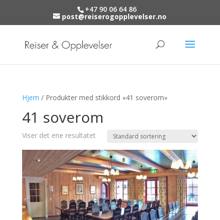
+47 90 06 64 86
post@reiserogopplevelser.no
Hjem
/ Produkter med stikkord «41 soverom»
41 soverom
Viser det ene resultatet