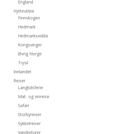
England
Hytteutleie
Finnskogen
Hedmark
Hedmarksvidda
Kongsvinger
Øvrig Norge
Trysil
Innlandet
Reiser
Langtidsferie
Mat- og vinreise
Safari
Storbyreiser
Sykkelreiser
Vandreturer