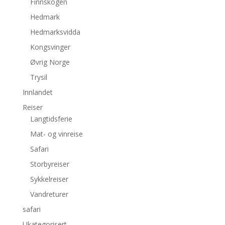
Finnskogen
Hedmark
Hedmarksvidda
Kongsvinger
Øvrig Norge
Trysil
Innlandet
Reiser
Langtidsferie
Mat- og vinreise
Safari
Storbyreiser
Sykkelreiser
Vandreturer
safari
Ukategorisert