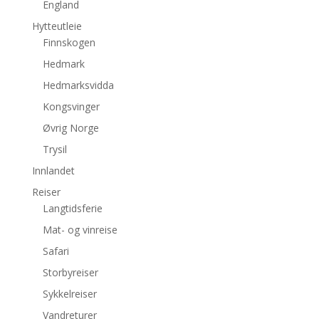
England
Hytteutleie
Finnskogen
Hedmark
Hedmarksvidda
Kongsvinger
Øvrig Norge
Trysil
Innlandet
Reiser
Langtidsferie
Mat- og vinreise
Safari
Storbyreiser
Sykkelreiser
Vandreturer