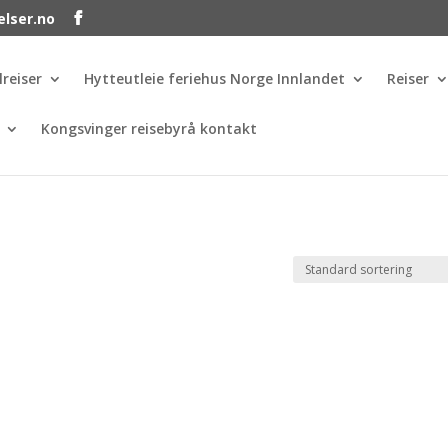
elser.no
lreiser
Hytteutleie feriehus Norge Innlandet
Reiser
Kongsvinger reisebyrå kontakt