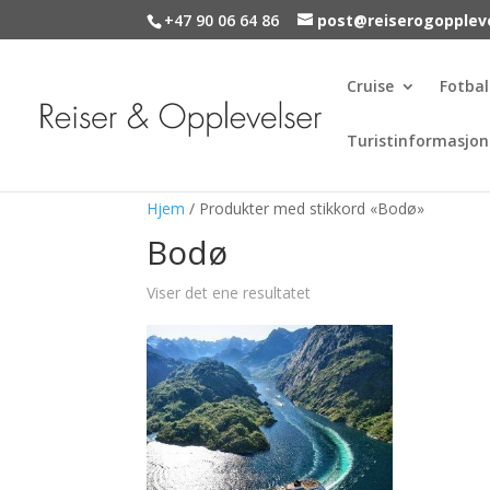
+47 90 06 64 86
post@reiserogopplev
Cruise
Fotbal
Turistinformasjon
Hjem
/ Produkter med stikkord «Bodø»
Bodø
Viser det ene resultatet