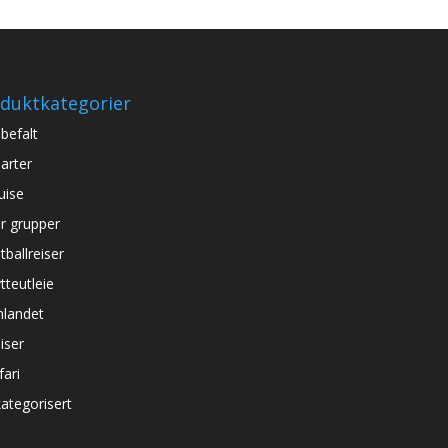
duktkategorier
befalt
arter
uise
r grupper
tballreiser
tteutleie
nlandet
iser
fari
ategorisert