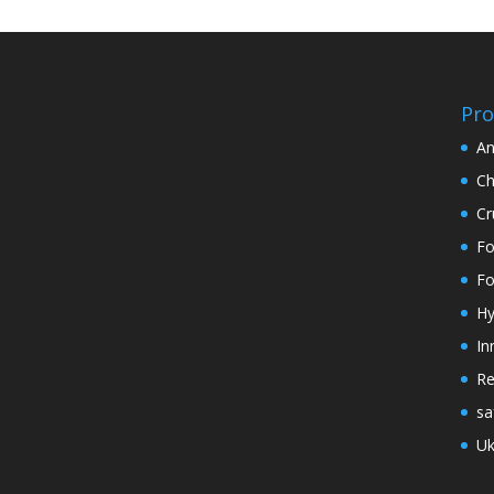
Pro
An
Ch
Cr
Fo
Fo
Hy
In
Re
sa
Uk