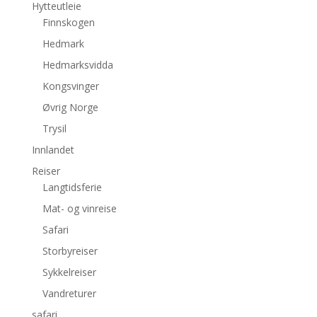
Hytteutleie
Finnskogen
Hedmark
Hedmarksvidda
Kongsvinger
Øvrig Norge
Trysil
Innlandet
Reiser
Langtidsferie
Mat- og vinreise
Safari
Storbyreiser
Sykkelreiser
Vandreturer
safari