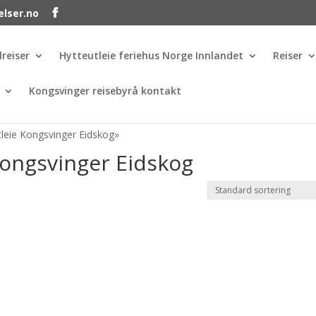
elser.no
lreiser
Hytteutleie feriehus Norge Innlandet
Reiser
Kongsvinger reisebyrå kontakt
tleie Kongsvinger Eidskog»
Kongsvinger Eidskog