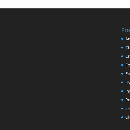
Pro
An
Ch
Cr
Fo
Fo
Hy
In
Re
sa
Uk