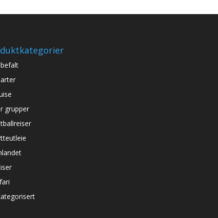
duktkategorier
befalt
arter
uise
r grupper
tballreiser
tteutleie
nlandet
iser
fari
ategorisert