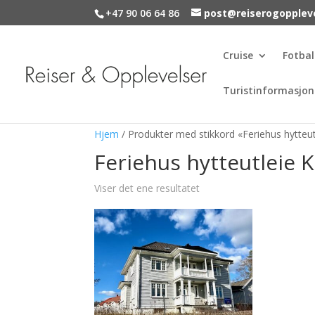
+47 90 06 64 86
post@reiserogopplev
Cruise
Fotbal
Turistinformasjon
Hjem
/ Produkter med stikkord «Feriehus hytteu
Feriehus hytteutleie 
Viser det ene resultatet