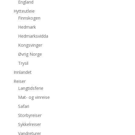
England
Hytteutleie
Finnskogen
Hedmark
Hedmarksvidda
Kongsvinger
Øvrig Norge
Trysil
Innlandet
Reiser
Langtidsferie
Mat- og vinreise
Safari
Storbyreiser
Sykkelreiser
Vandreturer