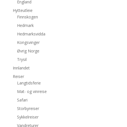
England
Hytteutleie
Finnskogen
Hedmark
Hedmarksvidda
Kongsvinger
Øvrig Norge
Trysil
Innlandet
Reiser
Langtidsferie
Mat- og vinreise
Safari
Storbyreiser
Sykkelreiser
Vandreturer