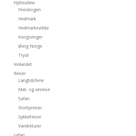
Hytteutleie
Finnskogen
Hedmark
Hedmarksvidda
Kongsvinger
Øvrig Norge
Trysil
Innlandet
Reiser
Langtidsferie
Mat- og vinreise
Safari
Storbyreiser
Sykkelreiser
Vandreturer
safari