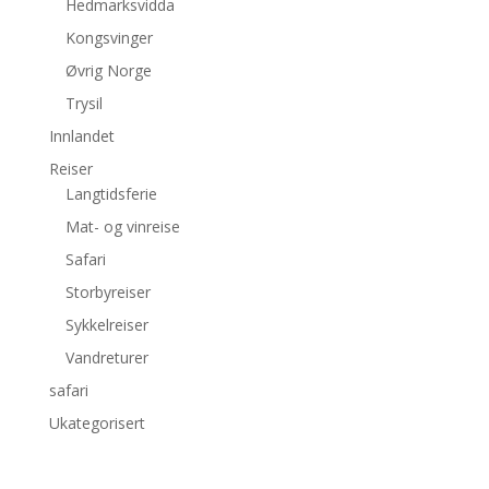
Hedmarksvidda
Kongsvinger
Øvrig Norge
Trysil
Innlandet
Reiser
Langtidsferie
Mat- og vinreise
Safari
Storbyreiser
Sykkelreiser
Vandreturer
safari
Ukategorisert