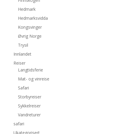
Finnskogen
Hedmark
Hedmarksvidda
Kongsvinger
Øvrig Norge
Trysil
Innlandet
Reiser
Langtidsferie
Mat- og vinreise
Safari
Storbyreiser
Sykkelreiser
Vandreturer
safari
Ukategorisert