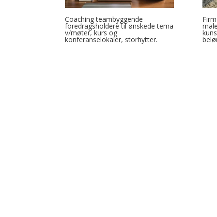
Coaching teambyggende
Firm
foredragsholdere til ønskede tema
male
v/møter, kurs og
kuns
konferanselokaler, storhytter.
belø