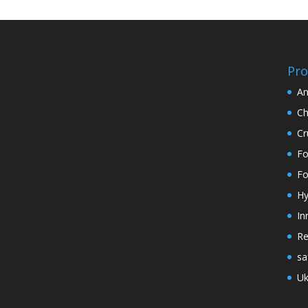
Pro
An
Ch
Cr
Fo
Fo
Hy
In
Re
sa
Uk