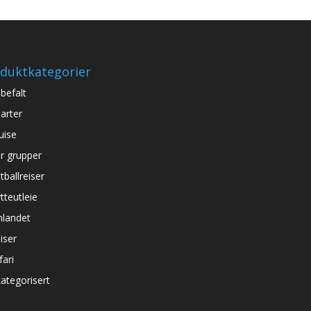
duktkategorier
befalt
arter
uise
r grupper
tballreiser
tteutleie
nlandet
iser
fari
ategorisert