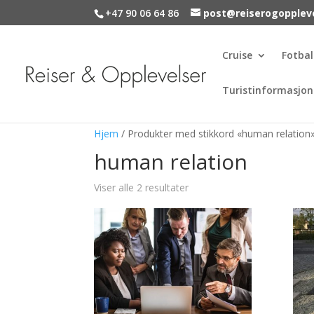
+47 90 06 64 86
post@reiserogopplev
Cruise
Fotbal
Turistinformasjon
Hjem
/ Produkter med stikkord «human relation
human relation
Viser alle 2 resultater