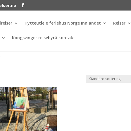
elser.no
lreiser
Hytteutleie feriehus Norge Innlandet
Reiser
Kongsvinger reisebyrå kontakt
»