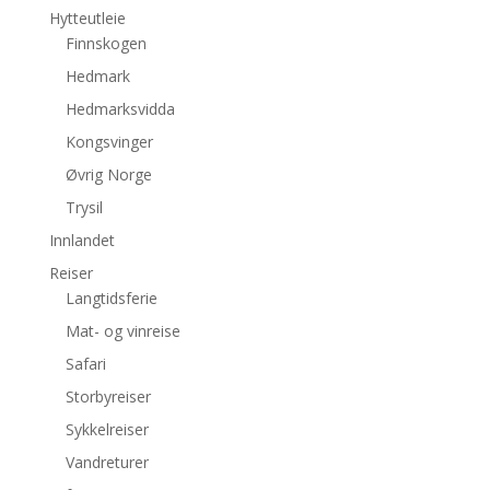
Hytteutleie
Finnskogen
Hedmark
Hedmarksvidda
Kongsvinger
Øvrig Norge
Trysil
Innlandet
Reiser
Langtidsferie
Mat- og vinreise
Safari
Storbyreiser
Sykkelreiser
Vandreturer