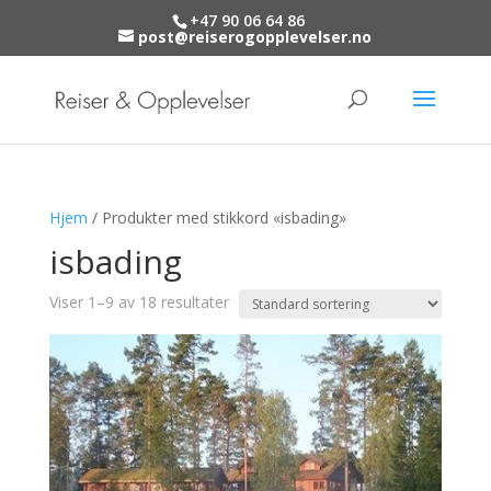
+47 90 06 64 86
post@reiserogopplevelser.no
Hjem
/ Produkter med stikkord «isbading»
isbading
Viser 1–9 av 18 resultater