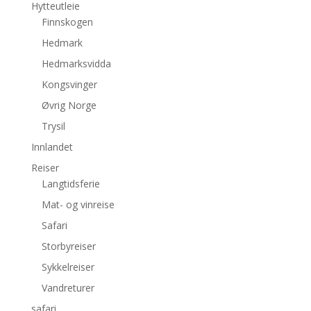
Hytteutleie
Finnskogen
Hedmark
Hedmarksvidda
Kongsvinger
Øvrig Norge
Trysil
Innlandet
Reiser
Langtidsferie
Mat- og vinreise
Safari
Storbyreiser
Sykkelreiser
Vandreturer
safari