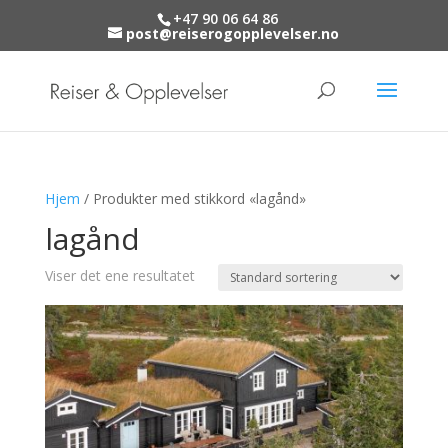
+47 90 06 64 86
post@reiserogopplevelser.no
Hjem
/ Produkter med stikkord «lagånd»
lagånd
Viser det ene resultatet