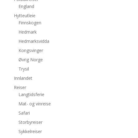
England
Hytteutleie
Finnskogen
Hedmark
Hedmarksvidda
Kongsvinger
Øvrig Norge
Trysil
Innlandet
Reiser
Langtidsferie
Mat- og vinreise
Safari
Storbyreiser
Sykkelreiser