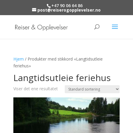
+47 90 06 64 86
post@reiserogopplevelser.no
Hjem
/ Produkter med stikkord «Langtidsutleie
feriehus»
Langtidsutleie feriehus
Viser det ene resultatet