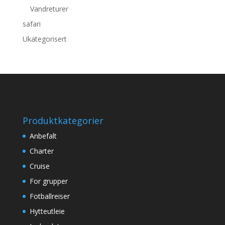
Vandreturer
safari
Ukategorisert
Produktkategorier
Anbefalt
Charter
Cruise
For grupper
Fotballreiser
Hytteutleie