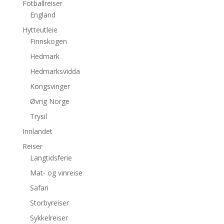
Fotballreiser
England
Hytteutleie
Finnskogen
Hedmark
Hedmarksvidda
Kongsvinger
Øvrig Norge
Trysil
Innlandet
Reiser
Langtidsferie
Mat- og vinreise
Safari
Storbyreiser
Sykkelreiser