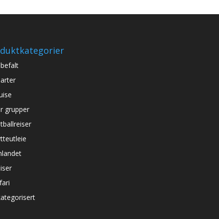
duktkategorier
befalt
arter
uise
r grupper
tballreiser
tteutleie
nlandet
iser
fari
ategorisert