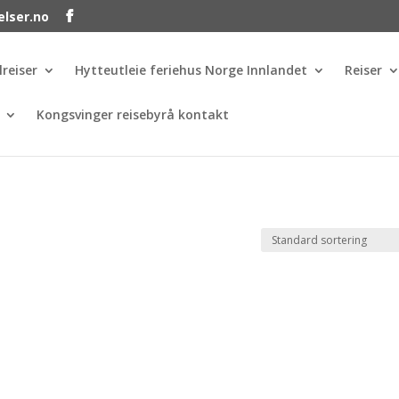
elser.no
lreiser
Hytteutleie feriehus Norge Innlandet
Reiser
Kongsvinger reisebyrå kontakt