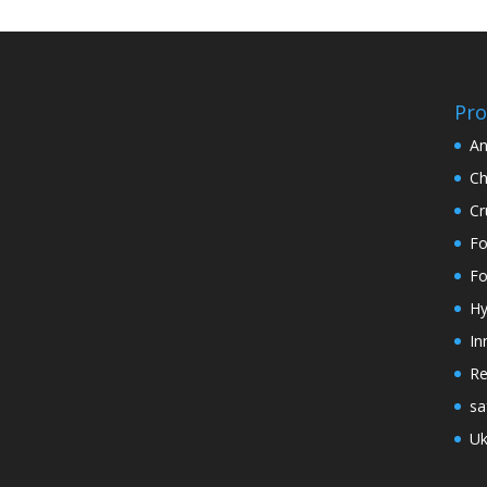
Pro
An
Ch
Cr
Fo
Fo
Hy
In
Re
sa
Uk