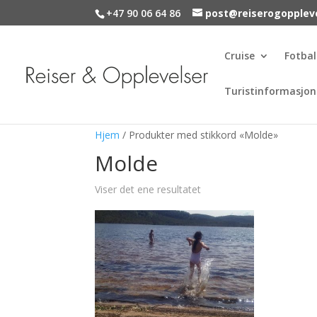
+47 90 06 64 86
post@reiserogopplev
Cruise
Fotbal
Turistinformasjon
Hjem
/ Produkter med stikkord «Molde»
Molde
Viser det ene resultatet