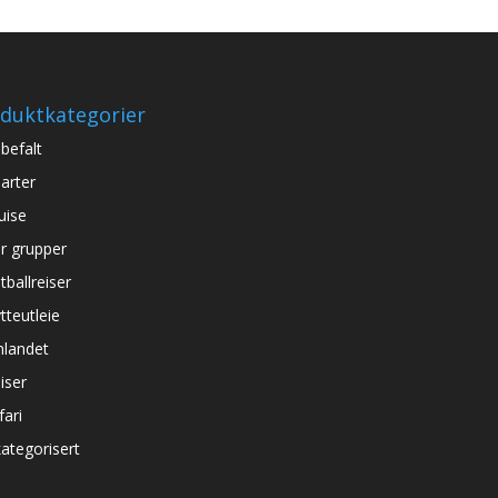
duktkategorier
befalt
arter
uise
r grupper
tballreiser
tteutleie
nlandet
iser
fari
ategorisert