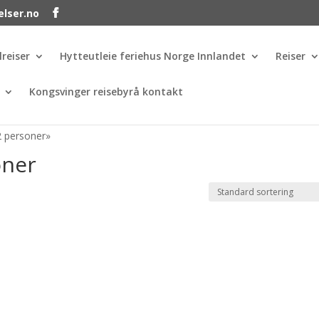
elser.no
lreiser
Hytteutleie feriehus Norge Innlandet
Reiser
Kongsvinger reisebyrå kontakt
2 personer»
oner