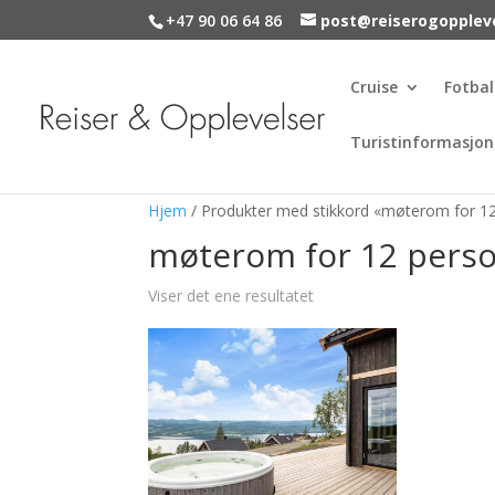
+47 90 06 64 86
post@reiserogopplev
Cruise
Fotbal
Turistinformasjon
Hjem
/ Produkter med stikkord «møterom for 1
møterom for 12 pers
Viser det ene resultatet