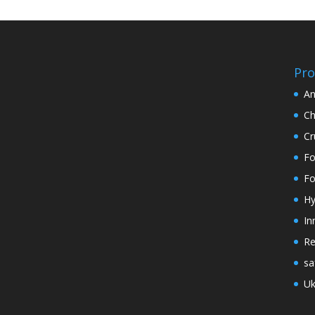
Pro
An
Ch
Cr
Fo
Fo
Hy
In
Re
sa
Uk