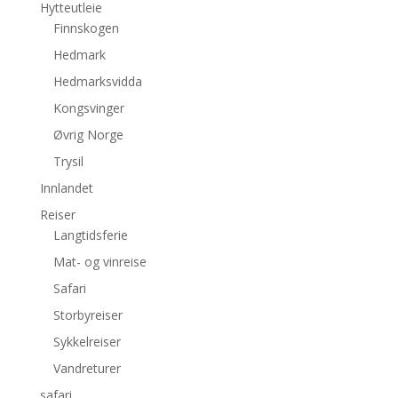
Hytteutleie
Finnskogen
Hedmark
Hedmarksvidda
Kongsvinger
Øvrig Norge
Trysil
Innlandet
Reiser
Langtidsferie
Mat- og vinreise
Safari
Storbyreiser
Sykkelreiser
Vandreturer
safari