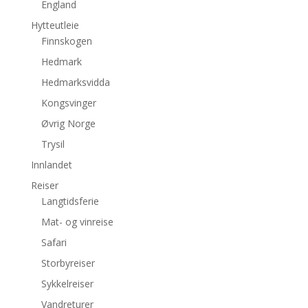
England
Hytteutleie
Finnskogen
Hedmark
Hedmarksvidda
Kongsvinger
Øvrig Norge
Trysil
Innlandet
Reiser
Langtidsferie
Mat- og vinreise
Safari
Storbyreiser
Sykkelreiser
Vandreturer