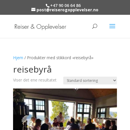
+47 90 06 64 86
post@reiserogopplevelser.no
Hjem
/ Produkter med stikkord «reisebyrå»
reisebyrå
Viser det ene resultatet