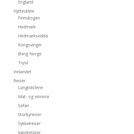
England
Hytteutleie
Finnskogen
Hedmark
Hedmarksvidda
Kongsvinger
Øvrig Norge
Trysil
Innlandet
Reiser
Langtidsferie
Mat- og vinreise
Safari
Storbyreiser
Sykkelreiser
Vandreturer