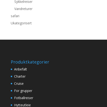
Sykkelreiser
Vandreturer
safari
Ukategorisert
Produktkategorier
Anbefalt
Charter
Cruise
For grupper
Fotballreiser
Hytteutleie