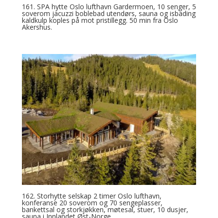
161. SPA hytte Oslo lufthavn Gardermoen, 10 senger, 5
soverom jacuzzi boblebad utendørs, sauna og isbading
kaldkulp koples på mot pristillegg. 50 min fra Oslo
Akershus.
162. Storhytte selskap 2 timer Oslo lufthavn,
konferanse 20 soverom og 70 sengeplasser,
bankettsal og storkjøkken, møtesal, stuer, 10 dusjer,
sauna i Innlandet Øst-Norge.