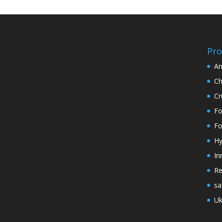
Pro
An
Ch
Cr
Fo
Fo
Hy
In
Re
sa
Uk