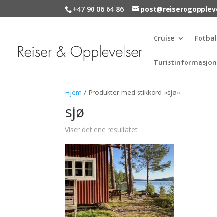
+47 90 06 64 86
post@reiserogopplev
Cruise
Fotbal
Turistinformasjon
Hjem
/ Produkter med stikkord «sjø»
sjø
Viser det ene resultatet