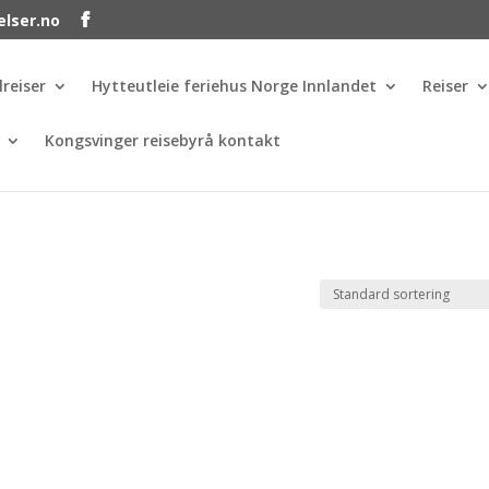
elser.no
lreiser
Hytteutleie feriehus Norge Innlandet
Reiser
Kongsvinger reisebyrå kontakt