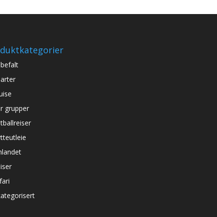
duktkategorier
befalt
arter
uise
r grupper
tballreiser
tteutleie
nlandet
iser
fari
ategorisert