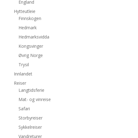
England
Hytteutleie
Finnskogen
Hedmark
Hedmarksvidda
Kongsvinger
Øvrig Norge
Trysil
Innlandet
Reiser
Langtidsferie
Mat- og vinreise
Safari
Storbyreiser
Sykkelreiser
Vandreturer