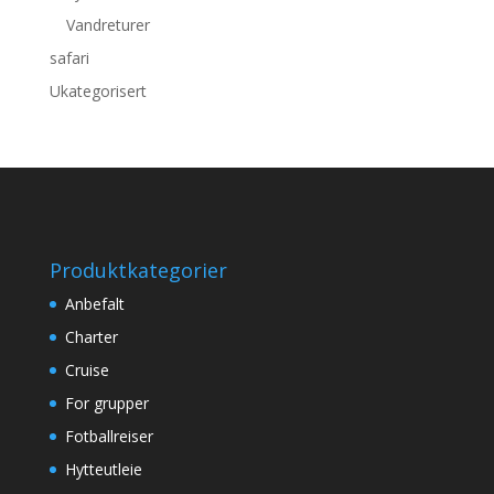
Vandreturer
safari
Ukategorisert
Produktkategorier
Anbefalt
Charter
Cruise
For grupper
Fotballreiser
Hytteutleie