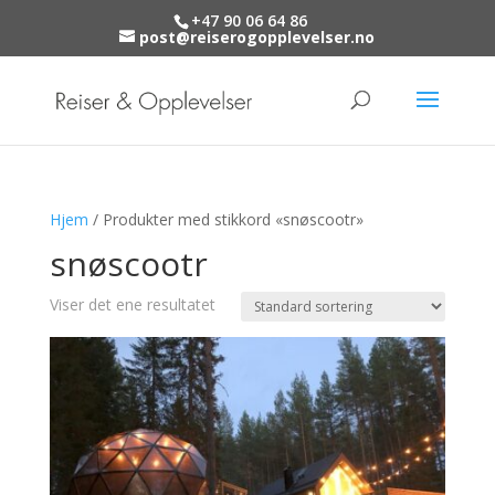
+47 90 06 64 86
post@reiserogopplevelser.no
Hjem
/ Produkter med stikkord «snøscootr»
snøscootr
Viser det ene resultatet