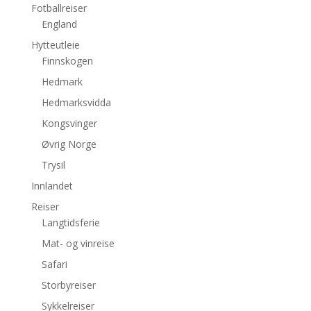
Fotballreiser
England
Hytteutleie
Finnskogen
Hedmark
Hedmarksvidda
Kongsvinger
Øvrig Norge
Trysil
Innlandet
Reiser
Langtidsferie
Mat- og vinreise
Safari
Storbyreiser
Sykkelreiser