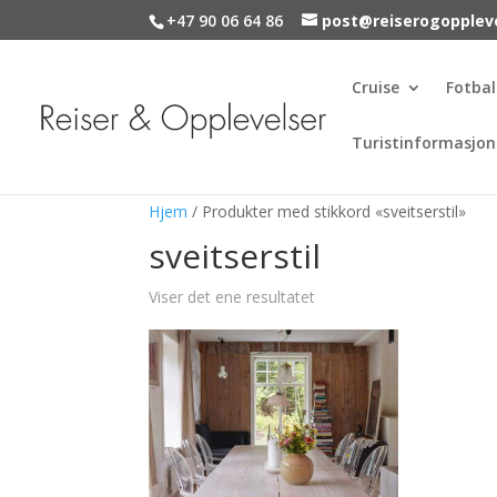
+47 90 06 64 86
post@reiserogopplev
Cruise
Fotbal
Turistinformasjon
Hjem
/ Produkter med stikkord «sveitserstil»
sveitserstil
Viser det ene resultatet