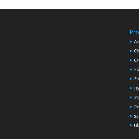
Pro
An
Ch
Cr
Fo
Fo
Hy
In
Re
sa
Uk