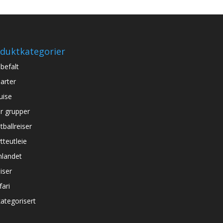
duktkategorier
befalt
arter
uise
r grupper
tballreiser
tteutleie
nlandet
iser
fari
ategorisert