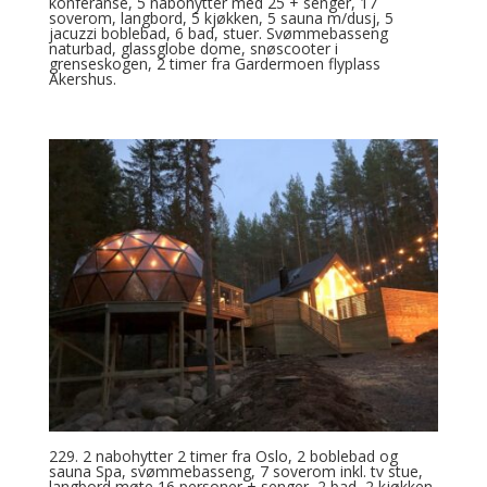
konferanse, 5 nabohytter med 25 + senger, 17
soverom, langbord, 5 kjøkken, 5 sauna m/dusj, 5
jacuzzi boblebad, 6 bad, stuer. Svømmebasseng
naturbad, glassglobe dome, snøscooter i
grenseskogen, 2 timer fra Gardermoen flyplass
Akershus.
229. 2 nabohytter 2 timer fra Oslo, 2 boblebad og
sauna Spa, svømmebasseng, 7 soverom inkl. tv stue,
langbord møte 16 personer + senger, 2 bad, 2 kjøkken,