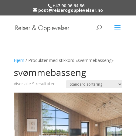
+47 90 06 64 86
post@reiserogopplevelser.no
Hjem
/ Produkter med stikkord «svømmebasseng»
svømmebasseng
Viser alle 9 resultater