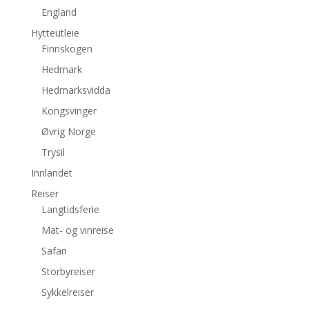
England
Hytteutleie
Finnskogen
Hedmark
Hedmarksvidda
Kongsvinger
Øvrig Norge
Trysil
Innlandet
Reiser
Langtidsferie
Mat- og vinreise
Safari
Storbyreiser
Sykkelreiser