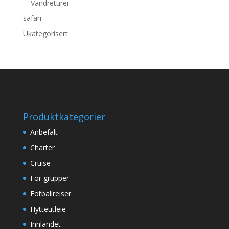
Vandreturer
safari
Ukategorisert
Produktkategorier
Anbefalt
Charter
Cruise
For grupper
Fotballreiser
Hytteutleie
Innlandet