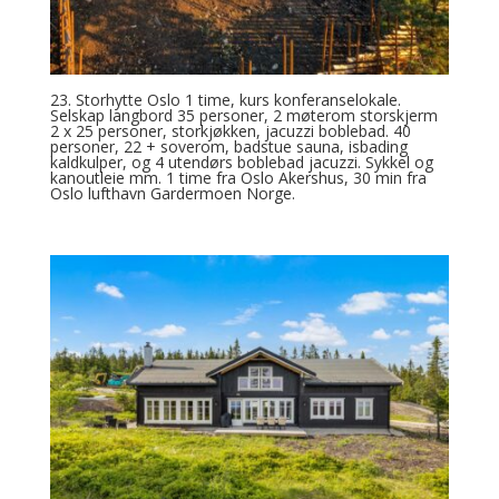
23. Storhytte Oslo 1 time, kurs konferanselokale.
Selskap langbord 35 personer, 2 møterom storskjerm
2 x 25 personer, storkjøkken, jacuzzi boblebad. 40
personer, 22 + soverom, badstue sauna, isbading
kaldkulper, og 4 utendørs boblebad jacuzzi. Sykkel og
kanoutleie mm. 1 time fra Oslo Akershus, 30 min fra
Oslo lufthavn Gardermoen Norge.