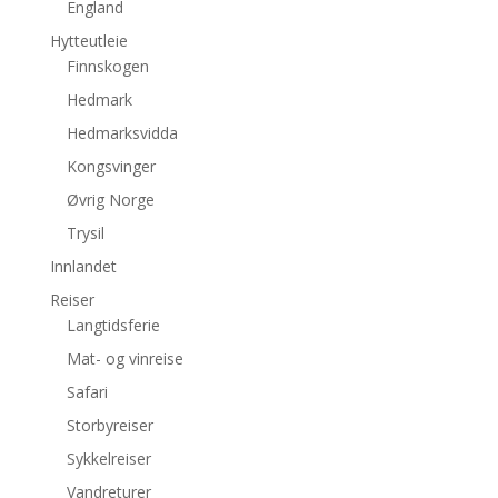
England
Hytteutleie
Finnskogen
Hedmark
Hedmarksvidda
Kongsvinger
Øvrig Norge
Trysil
Innlandet
Reiser
Langtidsferie
Mat- og vinreise
Safari
Storbyreiser
Sykkelreiser
Vandreturer