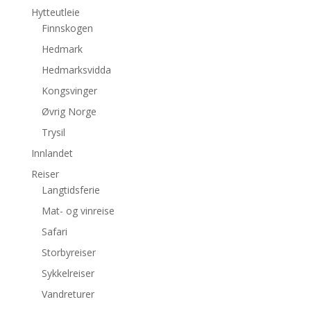
Hytteutleie
Finnskogen
Hedmark
Hedmarksvidda
Kongsvinger
Øvrig Norge
Trysil
Innlandet
Reiser
Langtidsferie
Mat- og vinreise
Safari
Storbyreiser
Sykkelreiser
Vandreturer